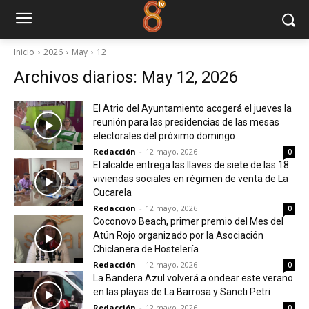
Inicio
2026
May
12
Archivos diarios: May 12, 2026
El Atrio del Ayuntamiento acogerá el jueves la
reunión para las presidencias de las mesas
electorales del próximo domingo
Redacción
-
12 mayo, 2026
0
El alcalde entrega las llaves de siete de las 18
viviendas sociales en régimen de venta de La
Cucarela
Redacción
-
12 mayo, 2026
0
Coconovo Beach, primer premio del Mes del
Atún Rojo organizado por la Asociación
Chiclanera de Hostelería
Redacción
-
12 mayo, 2026
0
La Bandera Azul volverá a ondear este verano
en las playas de La Barrosa y Sancti Petri
Redacción
-
12 mayo, 2026
0