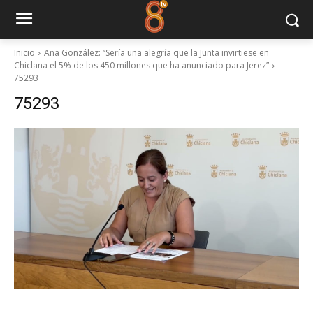
Inicio
Ana González: “Sería una alegría que la Junta invirtiese en
Chiclana el 5% de los 450 millones que ha anunciado para Jerez”
75293
75293