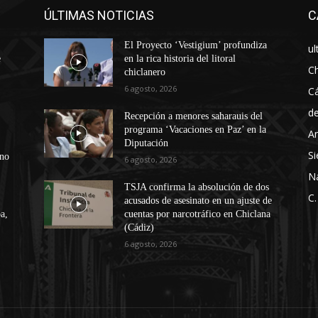
ÚLTIMAS NOTICIAS
C
El Proyecto ‘Vestigium’ profundiza
ul
e
en la rica historia del litoral
Ch
chiclanero
6 agosto, 2026
Cá
d
Recepción a menores saharauis del
programa ‘Vacaciones en Paz’ en la
An
Diputación
Si
ono
6 agosto, 2026
N
TSJA confirma la absolución de dos
C.
acusados de asesinato en un ajuste de
a,
cuentas por narcotráfico en Chiclana
(Cádiz)
6 agosto, 2026