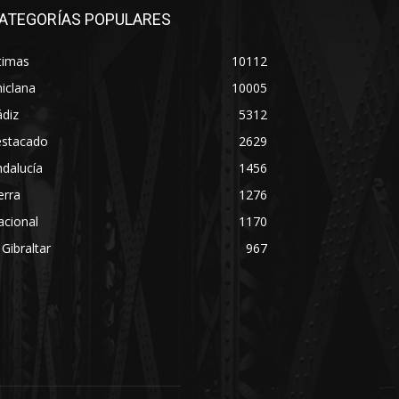
ATEGORÍAS POPULARES
timas
10112
iclana
10005
diz
5312
estacado
2629
dalucía
1456
erra
1276
acional
1170
 Gibraltar
967