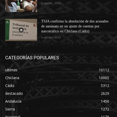
6 agosto, 2026
TSJA confirma la absolución de dos acusados
de asesinato en un ajuste de cuentas por
narcotráfico en Chiclana (Cádiz)
6 agosto, 2026
CATEGORÍAS POPULARES
ultimas
10112
Chiclana
10005
Cádiz
5312
destacado
2629
Andalucía
1456
Sierra
1272
Nacional
1170