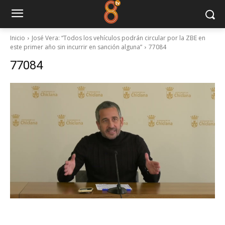
Inicio
José Vera: “Todos los vehículos podrán circular por la ZBE en
este primer año sin incurrir en sanción alguna”
77084
77084