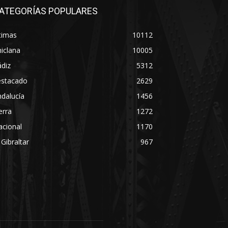
ATEGORÍAS POPULARES
timas
10112
iclana
10005
diz
5312
estacado
2629
dalucía
1456
erra
1272
acional
1170
 Gibraltar
967