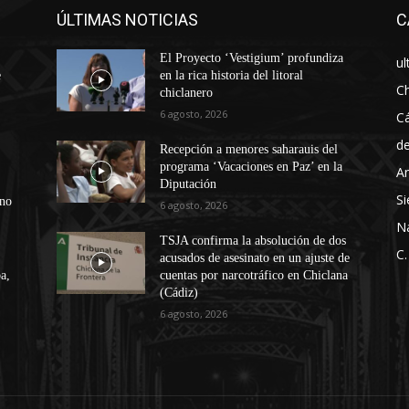
ÚLTIMAS NOTICIAS
C
El Proyecto ‘Vestigium’ profundiza
ul
e
en la rica historia del litoral
Ch
chiclanero
6 agosto, 2026
Cá
d
Recepción a menores saharauis del
programa ‘Vacaciones en Paz’ en la
An
Diputación
Si
ono
6 agosto, 2026
N
TSJA confirma la absolución de dos
C.
acusados de asesinato en un ajuste de
a,
cuentas por narcotráfico en Chiclana
(Cádiz)
6 agosto, 2026