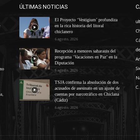
ÚLTIMAS NOTICIAS
C
El Proyecto ‘Vestigium’ profundiza
ul
e
en la rica historia del litoral
Ch
chiclanero
6 agosto, 2026
Cá
d
Recepción a menores saharauis del
programa ‘Vacaciones en Paz’ en la
An
Diputación
Si
ono
6 agosto, 2026
N
TSJA confirma la absolución de dos
C.
acusados de asesinato en un ajuste de
a,
cuentas por narcotráfico en Chiclana
(Cádiz)
6 agosto, 2026