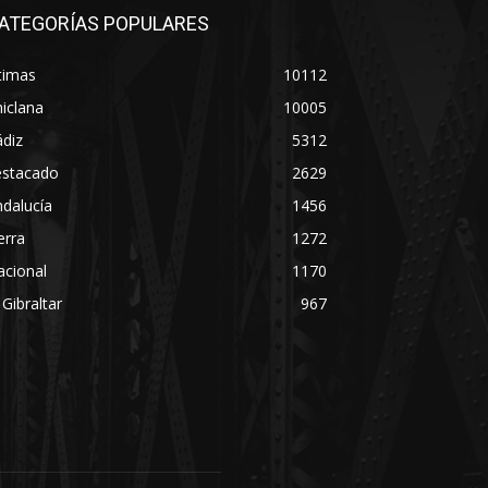
ATEGORÍAS POPULARES
timas
10112
iclana
10005
diz
5312
estacado
2629
dalucía
1456
erra
1272
acional
1170
 Gibraltar
967