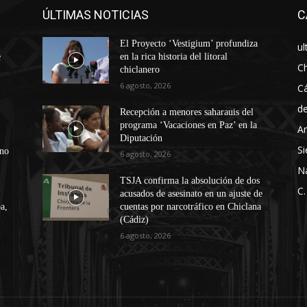
ÚLTIMAS NOTICIAS
C
El Proyecto ‘Vestigium’ profundiza
ul
e
en la rica historia del litoral
Ch
chiclanero
6 agosto, 2026
Cá
d
Recepción a menores saharauis del
programa ‘Vacaciones en Paz’ en la
An
Diputación
Si
ono
6 agosto, 2026
N
TSJA confirma la absolución de dos
C.
acusados de asesinato en un ajuste de
a,
cuentas por narcotráfico en Chiclana
(Cádiz)
6 agosto, 2026