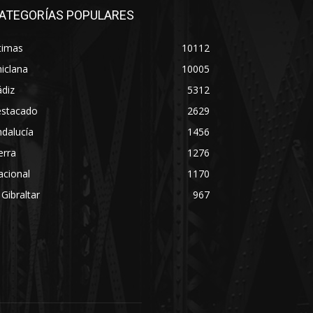
ATEGORÍAS POPULARES
timas
10112
iclana
10005
diz
5312
estacado
2629
dalucía
1456
erra
1276
acional
1170
 Gibraltar
967