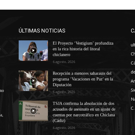
ÚLTIMAS NOTICIAS
C
El Proyecto ‘Vestigium’ profundiza
ul
e
en la rica historia del litoral
Ch
chiclanero
6 agosto, 2026
Cá
d
Recepción a menores saharauis del
programa ‘Vacaciones en Paz’ en la
An
Diputación
Si
ono
6 agosto, 2026
N
TSJA confirma la absolución de dos
C.
acusados de asesinato en un ajuste de
a,
cuentas por narcotráfico en Chiclana
(Cádiz)
6 agosto, 2026