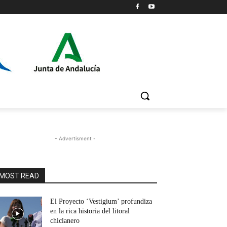
l
- Advertisment -
MOST READ
El Proyecto ‘Vestigium’ profundiza
en la rica historia del litoral
chiclanero