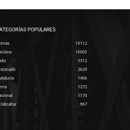
ATEGORÍAS POPULARES
timas
10112
iclana
10005
diz
5312
estacado
2629
dalucía
1456
erra
1272
acional
1170
 Gibraltar
967