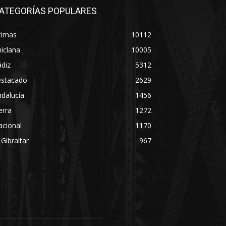
ATEGORÍAS POPULARES
timas
10112
iclana
10005
diz
5312
estacado
2629
dalucía
1456
erra
1272
acional
1170
 Gibraltar
967