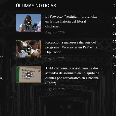
ÚLTIMAS NOTICIAS
C
El Proyecto ‘Vestigium’ profundiza
ul
e
en la rica historia del litoral
Ch
chiclanero
6 agosto, 2026
Cá
d
Recepción a menores saharauis del
programa ‘Vacaciones en Paz’ en la
An
Diputación
Si
ono
6 agosto, 2026
N
TSJA confirma la absolución de dos
C.
acusados de asesinato en un ajuste de
a,
cuentas por narcotráfico en Chiclana
(Cádiz)
6 agosto, 2026