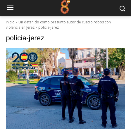
Inicio
Un detenido como presunto autor de cuatro robos con
violencia en Jerez
policia-jerez
policia-jerez