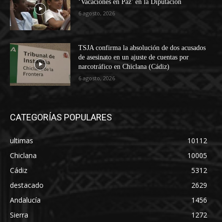
‘Vacaciones en Paz’ en la Diputación
6 agosto, 2026
TSJA confirma la absolución de dos acusados
de asesinato en un ajuste de cuentas por
narcotráfico en Chiclana (Cádiz)
6 agosto, 2026
CATEGORÍAS POPULARES
ultimas
10112
Chiclana
10005
Cádiz
5312
destacado
2629
Andalucía
1456
Sierra
1272