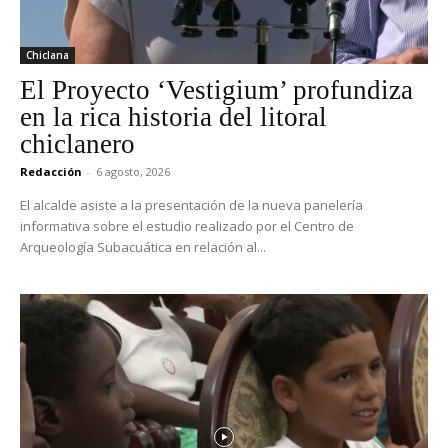
Chiclana
El Proyecto ‘Vestigium’ profundiza
en la rica historia del litoral
chiclanero
Redacción
-
6 agosto, 2026
El alcalde asiste a la presentación de la nueva panelería
informativa sobre el estudio realizado por el Centro de
Arqueología Subacuática en relación al...