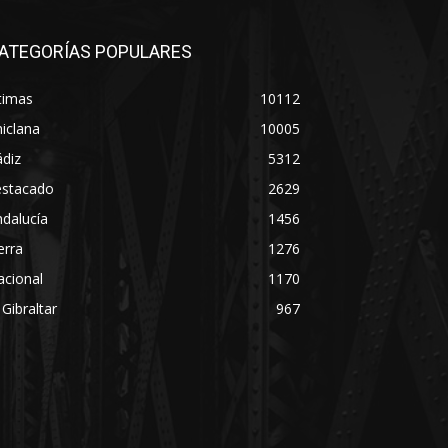
ATEGORÍAS POPULARES
timas
10112
iclana
10005
diz
5312
estacado
2629
dalucía
1456
erra
1276
acional
1170
 Gibraltar
967