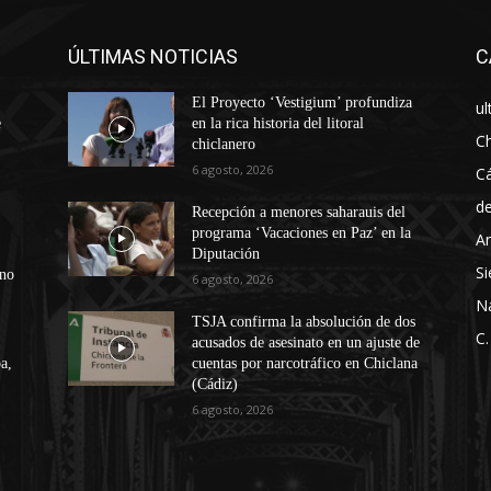
ÚLTIMAS NOTICIAS
C
El Proyecto ‘Vestigium’ profundiza
ul
e
en la rica historia del litoral
Ch
chiclanero
6 agosto, 2026
Cá
d
Recepción a menores saharauis del
programa ‘Vacaciones en Paz’ en la
An
Diputación
Si
ono
6 agosto, 2026
N
TSJA confirma la absolución de dos
C.
acusados de asesinato en un ajuste de
a,
cuentas por narcotráfico en Chiclana
(Cádiz)
6 agosto, 2026