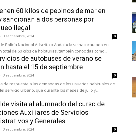
ienen 60 kilos de pepinos de mar en
y sancionan a dos personas por
ueo ilegal
-
3 septiembre, 2024
0
de Policía Nacional Adscrita a Andalucía se ha incautado en
 total de 60 kilos de holoturias, también conocidas como...
rvicios de autobuses de verano se
n hasta el 15 de septiembre
-
3 septiembre, 2024
0
a da respuesta a las demandas de los usuarios habituales de
del servicio urbano, que durante los meses de julio y...
alde visita al alumnado del curso de
iones Auxiliares de Servicios
strativos y Generales
-
3 septiembre, 2024
0