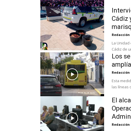
Interv
Cádiz 
marisq
Redacción
La Unidad 
Cádiz de un
Los se
amplía
Redacción
Esta medid
las líneas 
El alc
Operac
Admini
Redacción