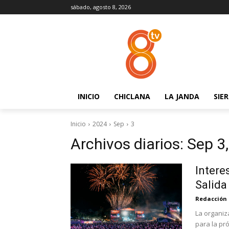
sábado, agosto 8, 2026
INICIO
CHICLANA
LA JANDA
SIE
Inicio
2024
Sep
3
Archivos diarios: Sep 3
Intere
Salida
Redacción
La organiz
para la pró