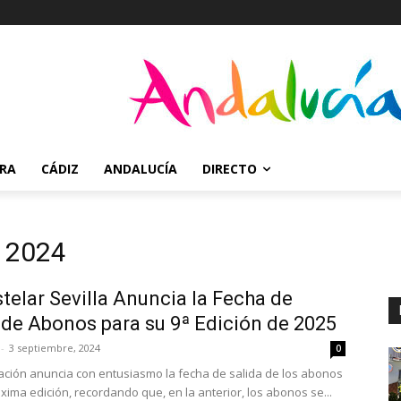
RRA
CÁDIZ
ANDALUCÍA
DIRECTO
, 2024
stelar Sevilla Anuncia la Fecha de
 de Abonos para su 9ª Edición de 2025
-
3 septiembre, 2024
0
ación anuncia con entusiasmo la fecha de salida de los abonos
xima edición, recordando que, en la anterior, los abonos se...