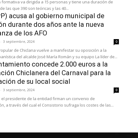
n formativa va dirigida a 15 personas y tiene una duración de
de las que 390 son teóricas y las 40...
PP) acusa al gobierno municipal de
ón durante dos años ante la nueva
nza de los AFO
-
3 septiembre, 2024
0
 Popular de Chiclana vuelve a manifestar su oposición a la
anística del alcalde José María Román y su equipo La líder de...
ntamiento concede 2.000 euros a la
ción Chiclanera del Carnaval para la
ción de su local social
-
3 septiembre, 2024
0
 y el presidente de la entidad firman un convenio de
n, a través del cual el Consistorio sufraga los costes de las...