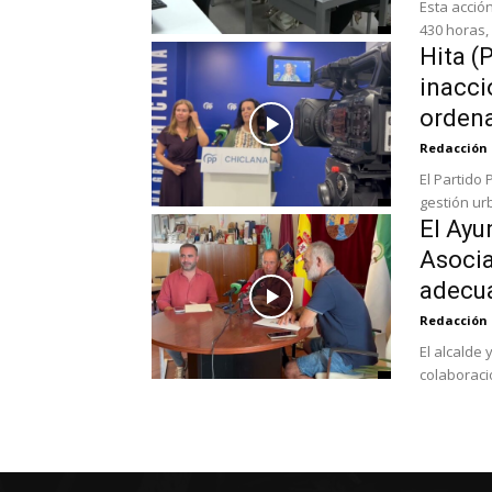
Esta acció
430 horas, 
Hita (
inacci
ordena
Redacción
El Partido
gestión urb
El Ayu
Asocia
adecua
Redacción
El alcalde
colaboració