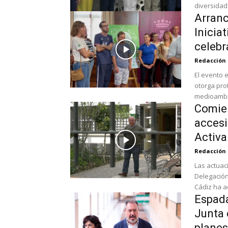
diversidad 
Arranc
Inicia
celebra
Redacción
El evento 
otorga pro
medioambie
Comien
accesi
Activa
Redacción
Las actuac
Delegación 
Cádiz ha ad
Espada
Junta 
planes