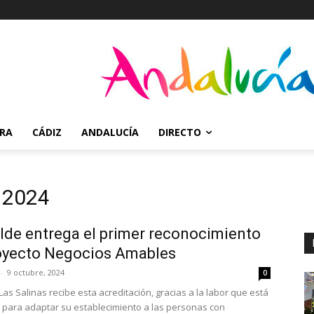
RRA
CÁDIZ
ANDALUCÍA
DIRECTO
, 2024
alde entrega el primer reconocimiento
oyecto Negocios Amables
-
9 octubre, 2024
0
Las Salinas recibe esta acreditación, gracias a la labor que está
 para adaptar su establecimiento a las personas con