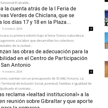
funcional El alcalde...
a la cuenta atrás de la I Feria de
tivas Verdes de Chiclana, que se
 los días 17 y 18 en la Plaza...
-
9 octubre, 2024
0
encara su primera edición bajo el lema ‘Somos naturaleza’,
tagonismo a la labor que desarrollan los colectivos
ntales de la ciudad...
zan las obras de adecuación para la
bilidad en el Centro de Participación
 San Antonio
-
9 octubre, 2024
0
iones cuentan con un presupuesto de 35.046,14 euros. La
Territorial de Inclusión Social, Juventud, Familias e Igualdad de
judicado el contrato...
s reclama «lealtad institucional» a la
en reunión sobre Gibraltar y que aporte
 para la comarca