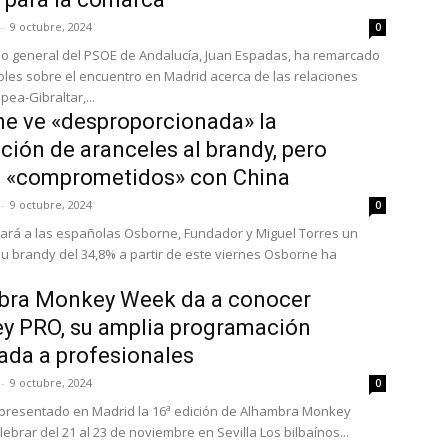
-
9 octubre, 2024
0
rio general del PSOE de Andalucía, Juan Espadas, ha remarcado
oles sobre el encuentro en Madrid acerca de las relaciones
ea-Gibraltar,...
e ve «desproporcionada» la
ción de aranceles al brandy, pero
n «comprometidos» con China
-
9 octubre, 2024
0
cará a las españolas Osborne, Fundador y Miguel Torres un
su brandy del 34,8% a partir de este viernes Osborne ha
.
bra Monkey Week da a conocer
y PRO, su amplia programación
ada a profesionales
-
9 octubre, 2024
0
presentado en Madrid la 16ª edición de Alhambra Monkey
ebrar del 21 al 23 de noviembre en Sevilla Los bilbaínos...