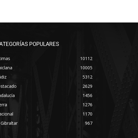
ATEGORÍAS POPULARES
timas
10112
iclana
10005
diz
5312
estacado
2629
dalucía
1456
erra
1276
acional
1170
 Gibraltar
967