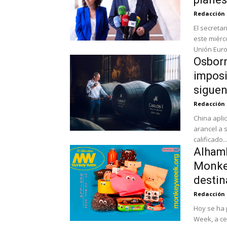
Redacción
El secreta
este miérc
Unión Europ
Osborn
imposi
sigue
Redacción
China apli
arancel a 
calificado..
Alham
Monke
destin
Redacción
Hoy se ha 
Week, a cel