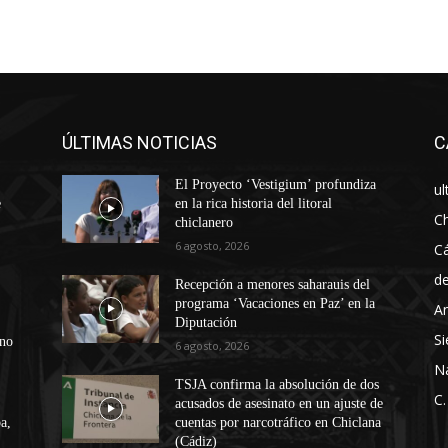
ÚLTIMAS NOTICIAS
C
El Proyecto ‘Vestigium’ profundiza
ul
e
en la rica historia del litoral
Ch
chiclanero
6 agosto, 2026
Cá
d
Recepción a menores saharauis del
programa ‘Vacaciones en Paz’ en la
An
Diputación
Si
ono
6 agosto, 2026
N
TSJA confirma la absolución de dos
C.
acusados de asesinato en un ajuste de
a,
cuentas por narcotráfico en Chiclana
(Cádiz)