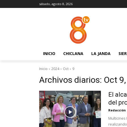
sábado, agosto 8, 2026
INICIO
CHICLANA
LA JANDA
SIE
Inicio
2024
Oct
9
Archivos diarios: Oct 9
El alc
del pr
Redacción
Multicines 
realizando