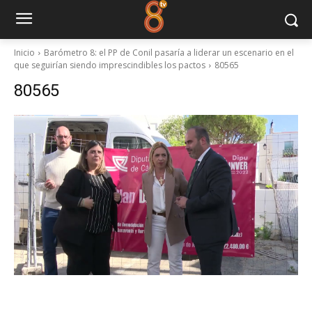
Inicio
Barómetro 8: el PP de Conil pasaría a liderar un escenario en el
que seguirían siendo imprescindibles los pactos
80565
80565