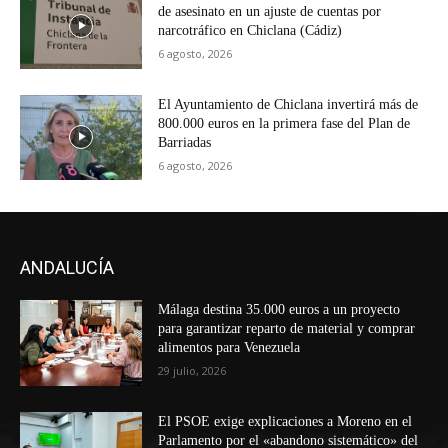
de asesinato en un ajuste de cuentas por
narcotráfico en Chiclana (Cádiz)
6 agosto, 2026
El Ayuntamiento de Chiclana invertirá más de
800.000 euros en la primera fase del Plan de
Barriadas
6 agosto, 2026
ANDALUCÍA
Málaga destina 35.000 euros a un proyecto
para garantizar reparto de material y comprar
alimentos para Venezuela
29 julio, 2026
El PSOE exige explicaciones a Moreno en el
Parlamento por el «abandono sistemático» del