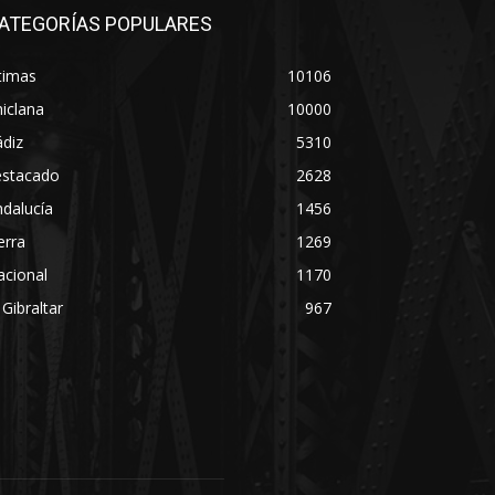
ATEGORÍAS POPULARES
timas
10106
iclana
10000
diz
5310
estacado
2628
dalucía
1456
erra
1269
acional
1170
 Gibraltar
967