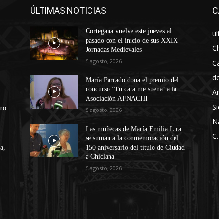
ÚLTIMAS NOTICIAS
C
Cortegana vuelve este jueves al
ul
e
pasado con el inicio de sus XXIX
Ch
Jornadas Medievales
5 agosto, 2026
Cá
d
María Parrado dona el premio del
concurso ‘Tu cara me suena’ a la
An
Asociación AFNACHI
Si
ono
5 agosto, 2026
N
Las muñecas de María Emilia Lira
C.
se suman a la conmemoración del
a,
150 aniversario del título de Ciudad
a Chiclana
5 agosto, 2026