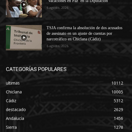
‘Vacaciones en Paz’ en la Diputación
6 agosto, 2026
TSJA confirma la absolución de dos acusados
de asesinato en un ajuste de cuentas por
narcotráfico en Chiclana (Cádiz)
6 agosto, 2026
CATEGORÍAS POPULARES
ultimas
10112
Chiclana
10005
Cádiz
5312
destacado
2629
Andalucía
1456
Sierra
1278