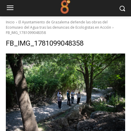
Inicio
El Ayuntamiento de Grazalema defiende las obras del
Ecomuseo del Agua tras las denuncias de Ecologistas en Acción
FB_IMG_1781099048358
FB_IMG_1781099048358