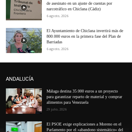
de asesinato en un ajuste de cuentas por
narcotráfico en Chiclana (Cádiz)
6 agosto, 2026
El Ayuntamiento de Chiclana invertirá más de
800.000 euros en la primera fase del Plan de
Barriadas
6 agosto, 2026
ANDALUCÍA
Málaga destina 35.000 euros a un proyecto
para garantizar reparto de material y comprar
alimentos para Venezuela
29 julio, 2026
El PSOE exige explicaciones a Moreno en el
Parlamento por el «abandono sistemático» del