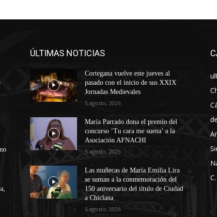
ÚLTIMAS NOTICIAS
C
Cortegana vuelve este jueves al
ul
e
pasado con el inicio de sus XXIX
Ch
Jornadas Medievales
5 agosto, 2026
Cá
d
María Parrado dona el premio del
concurso ‘Tu cara me suena’ a la
An
Asociación AFNACHI
Si
ono
5 agosto, 2026
N
Las muñecas de María Emilia Lira
C.
se suman a la conmemoración del
a,
150 aniversario del título de Ciudad
a Chiclana
5 agosto, 2026