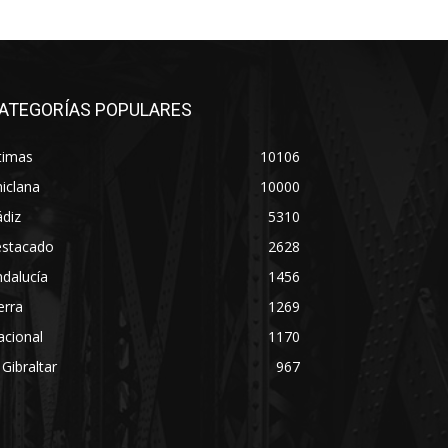
ATEGORÍAS POPULARES
timas
10106
iclana
10000
diz
5310
estacado
2628
dalucía
1456
erra
1269
acional
1170
 Gibraltar
967