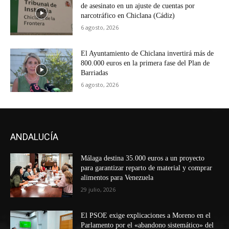
de asesinato en un ajuste de cuentas por
narcotráfico en Chiclana (Cádiz)
6 agosto, 2026
El Ayuntamiento de Chiclana invertirá más de
800.000 euros en la primera fase del Plan de
Barriadas
6 agosto, 2026
ANDALUCÍA
Málaga destina 35.000 euros a un proyecto
para garantizar reparto de material y comprar
alimentos para Venezuela
29 julio, 2026
El PSOE exige explicaciones a Moreno en el
Parlamento por el «abandono sistemático» del