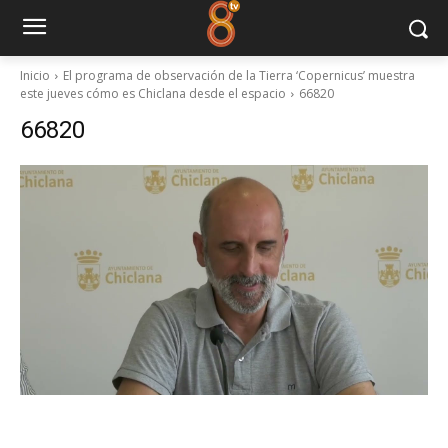
Inicio
El programa de observación de la Tierra ‘Copernicus’ muestra
este jueves cómo es Chiclana desde el espacio
66820
66820