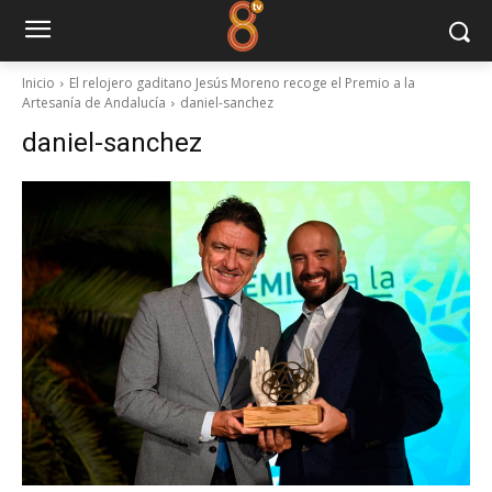
Inicio
El relojero gaditano Jesús Moreno recoge el Premio a la
Artesanía de Andalucía
daniel-sanchez
daniel-sanchez