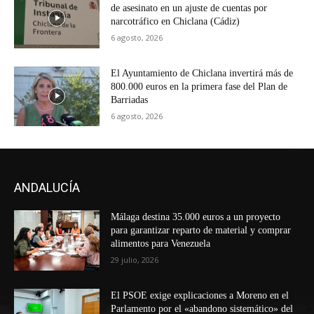
de asesinato en un ajuste de cuentas por
narcotráfico en Chiclana (Cádiz)
6 agosto, 2026
El Ayuntamiento de Chiclana invertirá más de
800.000 euros en la primera fase del Plan de
Barriadas
6 agosto, 2026
ANDALUCÍA
Málaga destina 35.000 euros a un proyecto
para garantizar reparto de material y comprar
alimentos para Venezuela
29 julio, 2026
El PSOE exige explicaciones a Moreno en el
Parlamento por el «abandono sistemático» del