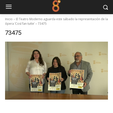
Inicio
El Teatro Moderno aguarda este sábado la representación de la
ópera ‘Cosí fan tutte’
73475
73475