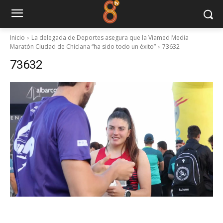
Inicio
La delegada de Deportes asegura que la Viamed Media
Maratón Ciudad de Chiclana “ha sido todo un éxito”
73632
73632