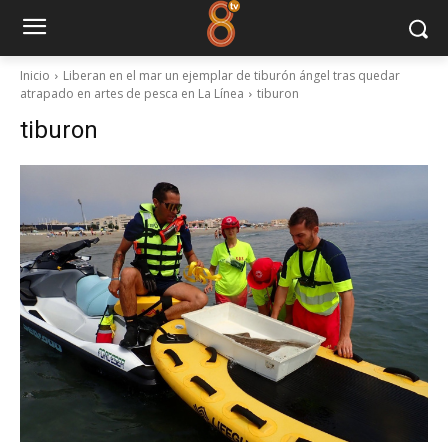
Inicio
Liberan en el mar un ejemplar de tiburón ángel tras quedar
atrapado en artes de pesca en La Línea
tiburon
tiburon