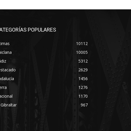
ATEGORÍAS POPULARES
timas
10112
iclana
10005
diz
5312
estacado
2629
dalucía
1456
erra
1276
acional
1170
 Gibraltar
967