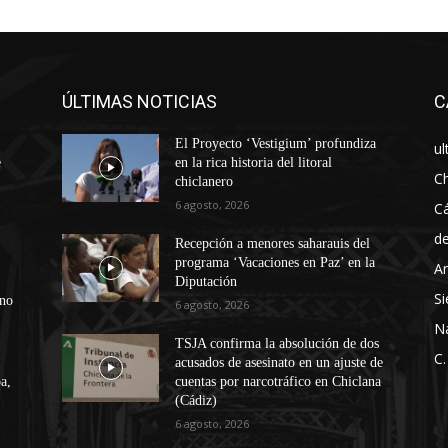
ÚLTIMAS NOTICIAS
C
El Proyecto ‘Vestigium’ profundiza
ul
e
en la rica historia del litoral
Ch
chiclanero
6 agosto, 2026
Cá
d
Recepción a menores saharauis del
programa ‘Vacaciones en Paz’ en la
An
Diputación
Si
ono
6 agosto, 2026
N
TSJA confirma la absolución de dos
C.
acusados de asesinato en un ajuste de
a,
cuentas por narcotráfico en Chiclana
(Cádiz)
6 agosto, 2026