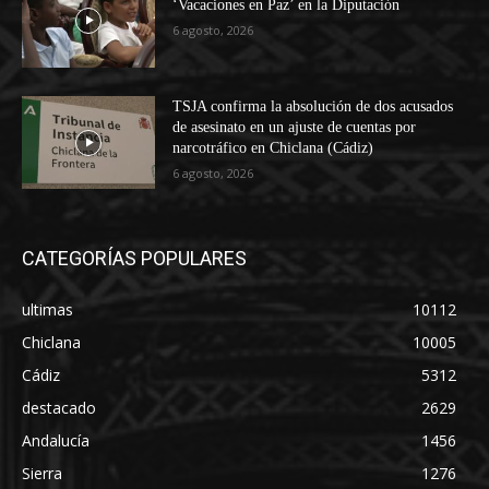
‘Vacaciones en Paz’ en la Diputación
6 agosto, 2026
TSJA confirma la absolución de dos acusados
de asesinato en un ajuste de cuentas por
narcotráfico en Chiclana (Cádiz)
6 agosto, 2026
CATEGORÍAS POPULARES
ultimas
10112
Chiclana
10005
Cádiz
5312
destacado
2629
Andalucía
1456
Sierra
1276