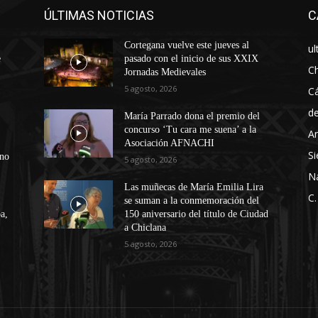
ÚLTIMAS NOTICIAS
C
Cortegana vuelve este jueves al
ul
e
pasado con el inicio de sus XXIX
Ch
Jornadas Medievales
5 agosto, 2026
Cá
d
María Parrado dona el premio del
concurso ‘Tu cara me suena’ a la
An
Asociación AFNACHI
Si
ono
5 agosto, 2026
N
Las muñecas de María Emilia Lira
C.
se suman a la conmemoración del
a,
150 aniversario del título de Ciudad
a Chiclana
5 agosto, 2026