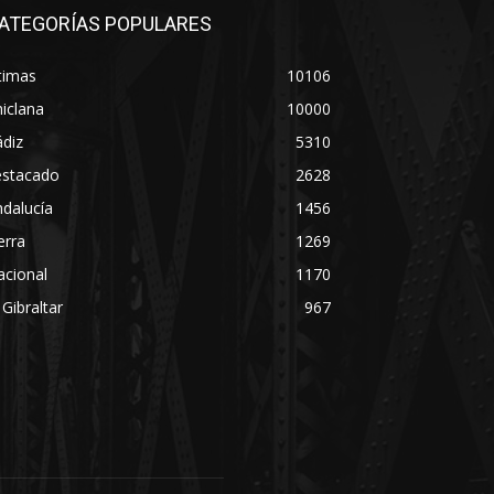
ATEGORÍAS POPULARES
timas
10106
iclana
10000
diz
5310
estacado
2628
dalucía
1456
erra
1269
acional
1170
 Gibraltar
967