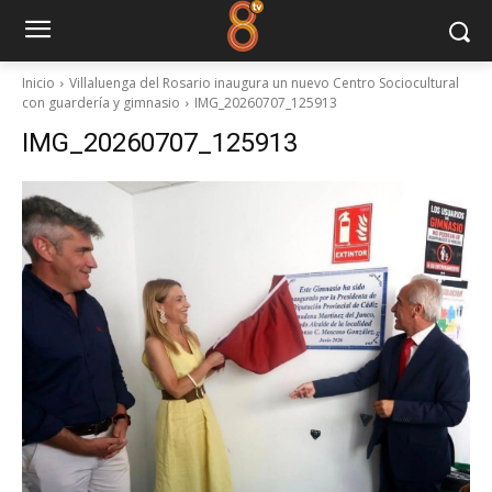
Inicio
Villaluenga del Rosario inaugura un nuevo Centro Sociocultural
con guardería y gimnasio
IMG_20260707_125913
IMG_20260707_125913