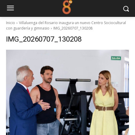
Inicio
Villaluenga del Rosario inaugura un nuevo Centro Sociocultural
con guardería y gimnasio
IMG_20260707_130208
IMG_20260707_130208