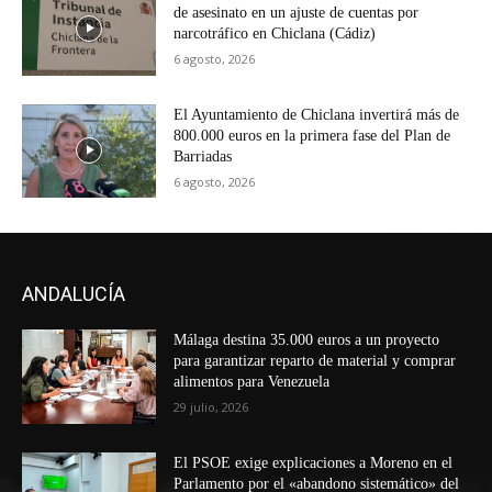
de asesinato en un ajuste de cuentas por
narcotráfico en Chiclana (Cádiz)
6 agosto, 2026
El Ayuntamiento de Chiclana invertirá más de
800.000 euros en la primera fase del Plan de
Barriadas
6 agosto, 2026
ANDALUCÍA
Málaga destina 35.000 euros a un proyecto
para garantizar reparto de material y comprar
alimentos para Venezuela
29 julio, 2026
El PSOE exige explicaciones a Moreno en el
Parlamento por el «abandono sistemático» del