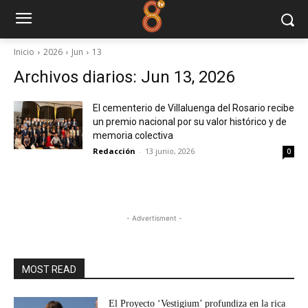
Inicio
2026
Jun
13
Archivos diarios: Jun 13, 2026
El cementerio de Villaluenga del Rosario recibe
un premio nacional por su valor histórico y de
memoria colectiva
Redacción
-
13 junio, 2026
0
- Advertisment -
MOST READ
El Proyecto ‘Vestigium’ profundiza en la rica