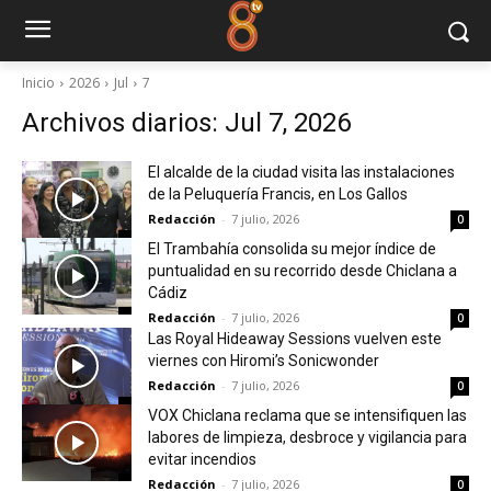
Inicio
2026
Jul
7
Archivos diarios: Jul 7, 2026
El alcalde de la ciudad visita las instalaciones
de la Peluquería Francis, en Los Gallos
Redacción
-
7 julio, 2026
0
El Trambahía consolida su mejor índice de
puntualidad en su recorrido desde Chiclana a
Cádiz
Redacción
-
7 julio, 2026
0
Las Royal Hideaway Sessions vuelven este
viernes con Hiromi’s Sonicwonder
Redacción
-
7 julio, 2026
0
VOX Chiclana reclama que se intensifiquen las
labores de limpieza, desbroce y vigilancia para
evitar incendios
Redacción
-
7 julio, 2026
0