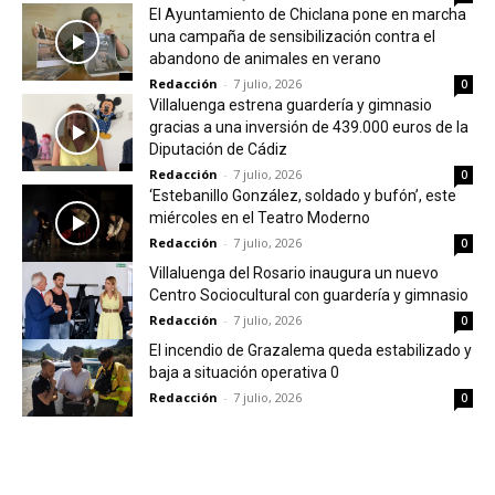
El Ayuntamiento de Chiclana pone en marcha
una campaña de sensibilización contra el
abandono de animales en verano
Redacción
-
7 julio, 2026
0
Villaluenga estrena guardería y gimnasio
gracias a una inversión de 439.000 euros de la
Diputación de Cádiz
Redacción
-
7 julio, 2026
0
‘Estebanillo González, soldado y bufón’, este
miércoles en el Teatro Moderno
Redacción
-
7 julio, 2026
0
Villaluenga del Rosario inaugura un nuevo
Centro Sociocultural con guardería y gimnasio
Redacción
-
7 julio, 2026
0
El incendio de Grazalema queda estabilizado y
baja a situación operativa 0
Redacción
-
7 julio, 2026
0