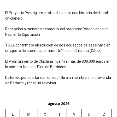
El Proyecto ‘Vestigium’ profundiza en la rica historia del litoral
chiclanero
Recepción a menores saharauis del programa ‘Vacaciones en
Paz’ en la Diputación
TSJA confirma la absolución de dos acusados de asesinato en
un ajuste de cuentas por narcotráfico en Chiclana (Cádiz)
El Ayuntamiento de Chiclana invertirá más de 800.000 euros en
la primera fase del Plan de Barriadas
Detenido por asaltar con un cuchillo a un hombre en su vivienda
de Barbate y robar un televisor
agosto 2026
L
M
X
J
V
S
D