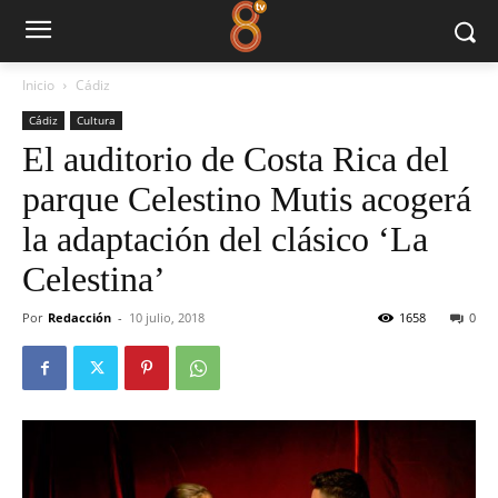
Inicio
Cádiz
Cádiz
Cultura
El auditorio de Costa Rica del
parque Celestino Mutis acogerá
la adaptación del clásico ‘La
Celestina’
Por
Redacción
-
10 julio, 2018
1658
0