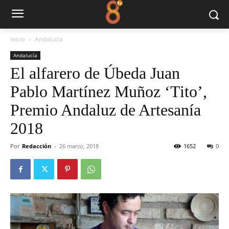
Inicio
Andalucía
Andalucía
El alfarero de Úbeda Juan
Pablo Martínez Muñoz ‘Tito’,
Premio Andaluz de Artesanía
2018
Por
Redacción
-
26 marzo, 2018
1652
0