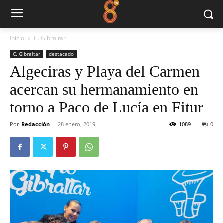
Inicio
C. Gibraltar
C. Gibraltar
destacado
Algeciras y Playa del Carmen
acercan su hermanamiento en
torno a Paco de Lucía en Fitur
Por
Redacción
-
28 enero, 2019
1089
0