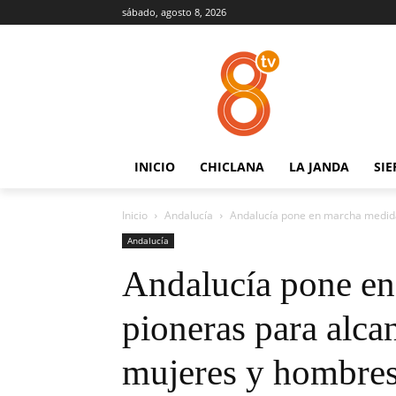
sábado, agosto 8, 2026
INICIO
CHICLANA
LA JANDA
SIE
Inicio
Andalucía
Andalucía pone en marcha medidas
Andalucía
Andalucía pone e
pioneras para alcan
mujeres y hombres 