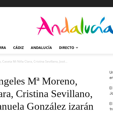
RRA
CÁDIZ
ANDALUCÍA
DIRECTO
Caseta Mi Niña Clara, Cristina Sevillano, José...
Un
ngeles Mª Moreno,
en
El
ra, Cristina Sevillano,
J
anuela González izarán
El
tr