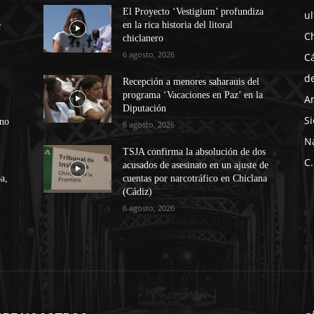
El Proyecto ‘Vestigium’ profundiza
u
e
en la rica historia del litoral
C
chiclanero
6 agosto, 2026
C
d
Recepción a menores saharauis del
programa ‘Vacaciones en Paz’ en la
A
Diputación
Si
ono
6 agosto, 2026
N
TSJA confirma la absolución de dos
C.
acusados de asesinato en un ajuste de
a,
cuentas por narcotráfico en Chiclana
(Cádiz)
6 agosto, 2026