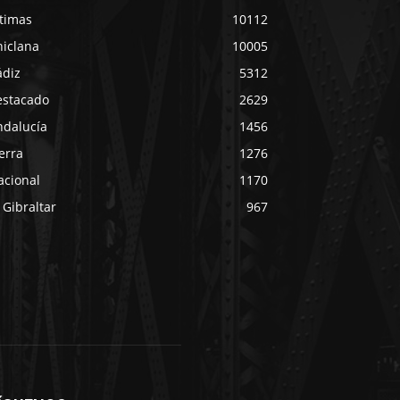
ltimas
10112
hiclana
10005
ádiz
5312
estacado
2629
ndalucía
1456
erra
1276
acional
1170
 Gibraltar
967