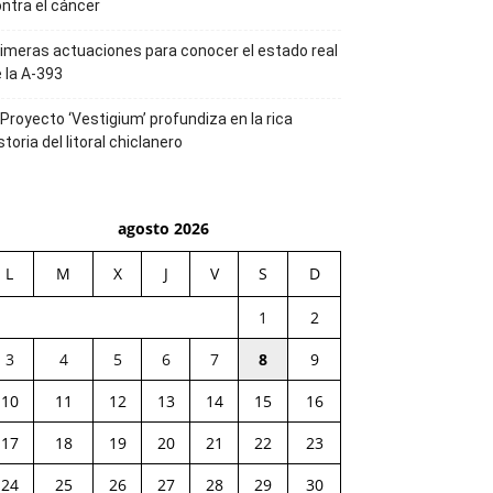
ntra el cáncer
imeras actuaciones para conocer el estado real
 la A-393
 Proyecto ‘Vestigium’ profundiza en la rica
storia del litoral chiclanero
agosto 2026
L
M
X
J
V
S
D
1
2
3
4
5
6
7
8
9
10
11
12
13
14
15
16
17
18
19
20
21
22
23
24
25
26
27
28
29
30