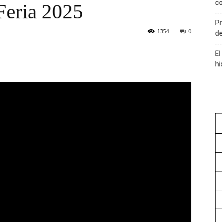
co
 Feria 2025
Pr
1354
0
de
El
hi