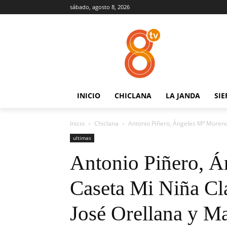
sábado, agosto 8, 2026
INICIO
CHICLANA
LA JANDA
SIE
Inicio
Chiclana
Antonio Piñero, Ángeles Mª Moreno, 
ultimas
Antonio Piñero, Á
Caseta Mi Niña Cla
José Orellana y M