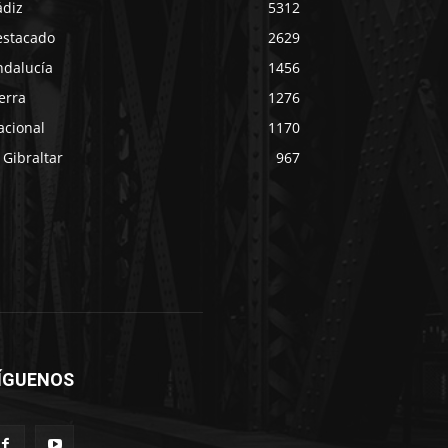
ádiz
5312
estacado
2629
ndalucía
1456
erra
1276
acional
1170
 Gibraltar
967
ÍGUENOS