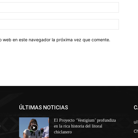
tio web en este navegador la próxima vez que comente.
ÚLTIMAS NOTICIAS
C
El Proyecto ‘Vestigium’ profundiza
u
e
en la rica historia del litoral
C
chiclanero