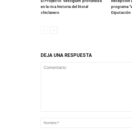
El Proyecto ‘Vestigium’ profundiza
Recepción a
en la rica historia del litoral
programa ‘V
chiclanero
Diputación
DEJA UNA RESPUESTA