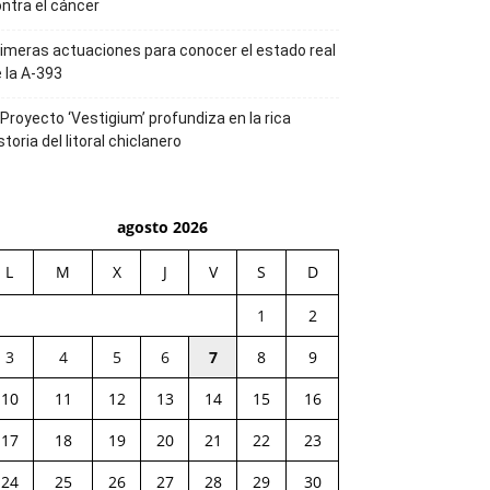
ntra el cáncer
imeras actuaciones para conocer el estado real
 la A-393
 Proyecto ‘Vestigium’ profundiza en la rica
storia del litoral chiclanero
agosto 2026
L
M
X
J
V
S
D
1
2
3
4
5
6
7
8
9
10
11
12
13
14
15
16
17
18
19
20
21
22
23
24
25
26
27
28
29
30