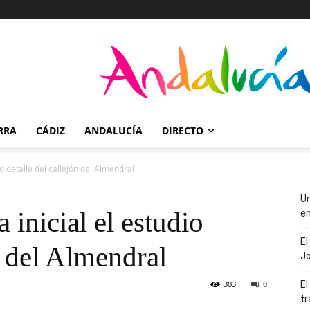
RRA
CÁDIZ
ANDALUCÍA
DIRECTO
o detalle del callejón del Almendral
Un
inicial el estudio
en
El
n del Almendral
J
303
0
El
tr