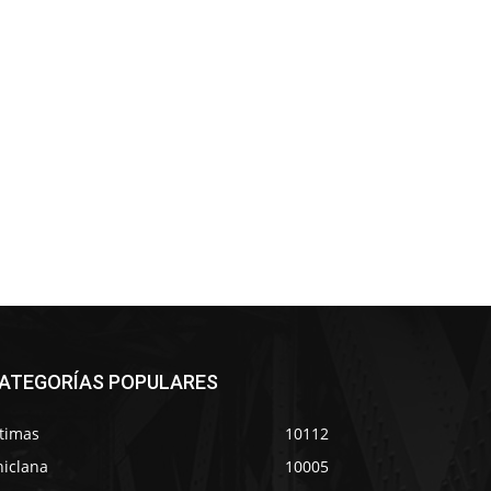
ATEGORÍAS POPULARES
ltimas
10112
hiclana
10005