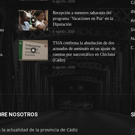
6 agosto, 2026
C
d
Recepción a menores saharauis del
programa ‘Vacaciones en Paz’ en la
A
Diputación
Si
ono
6 agosto, 2026
N
TSJA confirma la absolución de dos
C.
acusados de asesinato en un ajuste de
a,
cuentas por narcotráfico en Chiclana
(Cádiz)
6 agosto, 2026
BRE NOSOTROS
S
 la actualidad de la provincia de Cádiz