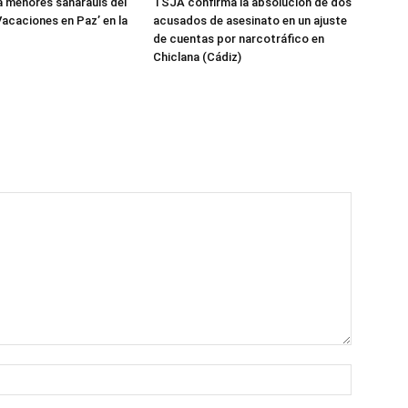
 menores saharauis del
TSJA confirma la absolución de dos
acaciones en Paz’ en la
acusados de asesinato en un ajuste
de cuentas por narcotráfico en
Chiclana (Cádiz)