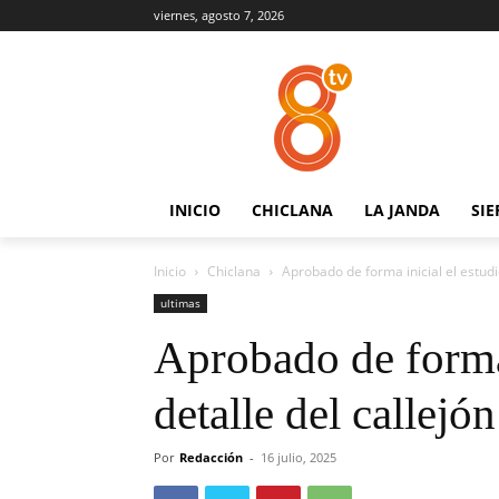
viernes, agosto 7, 2026
INICIO
CHICLANA
LA JANDA
SIE
Inicio
Chiclana
Aprobado de forma inicial el estudi
ultimas
Aprobado de forma 
detalle del callejó
Por
Redacción
-
16 julio, 2025