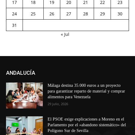
17
18
19
20
21
22
23
24
25
26
27
28
29
30
31
« Jul
ANDALUCÍA
Málaga destina 35.000 euros a un proyecto
para garantizar reparto de material y comprar
alimentos para Venezuela
29 julio, 2026
El PSOE exige explicaciones a Moreno en el
Parlamento por el «abandono sistemático» del
Polígono Sur de Sevilla