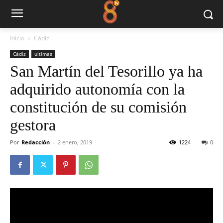
Inicio
Cádiz
Cádiz
ultimas
San Martín del Tesorillo ya ha
adquirido autonomía con la
constitución de su comisión
gestora
Por
Redacción
-
2 enero, 2019
1224
0