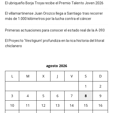
El ubriqueño Borja Troya recibe el Premio Talento Joven 2026
El villamartinense Juan Orozco llega a Santiago tras recorrer
más de 1.000 kilómetros por la lucha contra el cáncer
Primeras actuaciones para conocer el estado real de la A-393
El Proyecto ‘Vestigium’ profundiza en la rica historia del litoral
chiclanero
agosto 2026
L
M
X
J
V
S
D
1
2
3
4
5
6
7
8
9
10
11
12
13
14
15
16