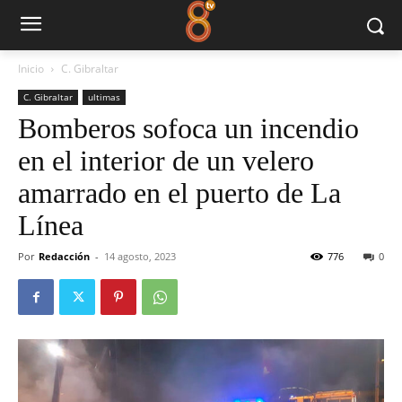
Inicio
C. Gibraltar
C. Gibraltar
ultimas
Bomberos sofoca un incendio
en el interior de un velero
amarrado en el puerto de La
Línea
Por
Redacción
-
14 agosto, 2023
776
0