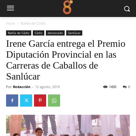
Inicio
Bahía de Cádiz
Bahía de Cádiz
Cádiz
destacado
Sanlúcar
Irene García entrega el Premio
Diputación Provincial en las
Carreras de Caballos de
Sanlúcar
Por
Redacción
-
12 agosto, 2019
1450
0