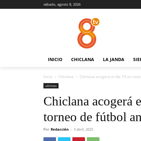
sábado, agosto 8, 2026
INICIO
CHICLANA
LA JANDA
SIE
Inicio
Chiclana
Chiclana acogerá el día 10 un nov
ultimas
Chiclana acogerá 
torneo de fútbol 
Por
Redacción
-
3 abril, 2025