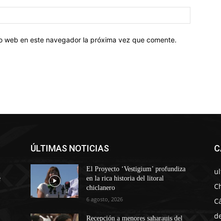
tio web en este navegador la próxima vez que comente.
ÚLTIMAS NOTICIAS
C
El Proyecto ‘Vestigium’ profundiza
u
e
en la rica historia del litoral
C
chiclanero
6 agosto, 2026
C
d
Recepción a menores saharauis del