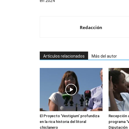
en 2024
Redacción
Artículos relacionados
Más del autor
El Proyecto ‘Vestigium’ profundiza
Recepción a
en la rica historia del litoral
programa ‘V
chiclanero
Diputación