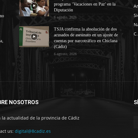
programa ‘Vacaciones en Paz’ en la
A
Diputación
Si
ono
6 agosto, 2026
N
TSJA confirma la absolución de dos
C.
acusados de asesinato en un ajuste de
a,
cuentas por narcotráfico en Chiclana
(Cádiz)
6 agosto, 2026
BRE NOSOTROS
S
 la actualidad de la provincia de Cádiz
act us:
digital@8cadiz.es