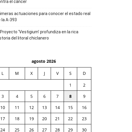
ntra el cáncer
imeras actuaciones para conocer el estado real
 la A-393
 Proyecto ‘Vestigium’ profundiza en la rica
storia del litoral chiclanero
agosto 2026
L
M
X
J
V
S
D
1
2
3
4
5
6
7
8
9
10
11
12
13
14
15
16
17
18
19
20
21
22
23
24
25
26
27
28
29
30