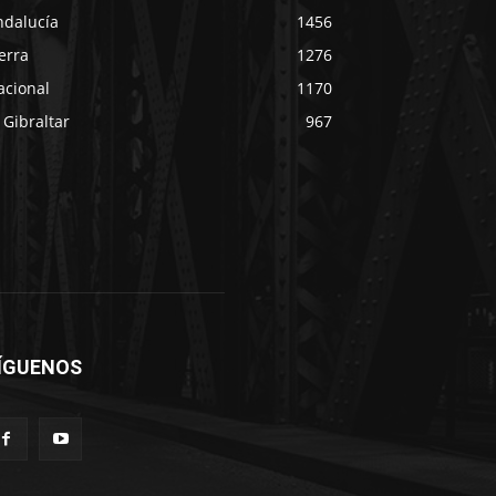
ndalucía
1456
erra
1276
acional
1170
 Gibraltar
967
ÍGUENOS