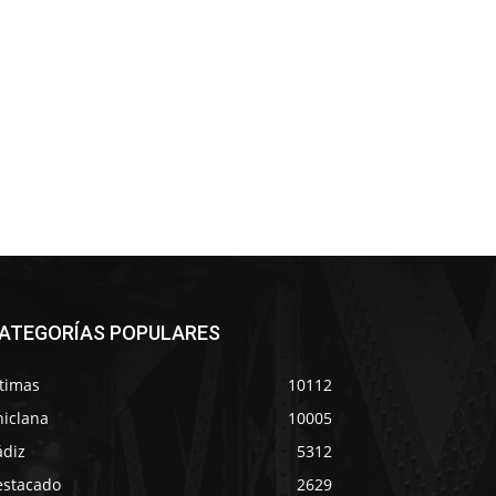
ATEGORÍAS POPULARES
ltimas
10112
hiclana
10005
ádiz
5312
estacado
2629