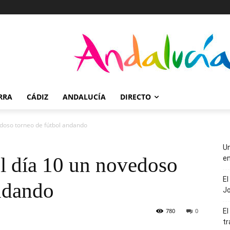
RRA
CÁDIZ
ANDALUCÍA
DIRECTO
edoso torneo de fútbol andando
Un
el día 10 un novedoso
en
El
andando
J
780
0
El
tr