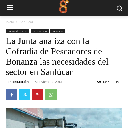
Inicio
Sanlúcar
Bahía de Cádiz
destacado
Sanlúcar
La Junta analiza con la
Cofradía de Pescadores de
Bonanza las necesidades del
sector en Sanlúcar
Por
Redacción
-
13 noviembre, 2018
1343
0