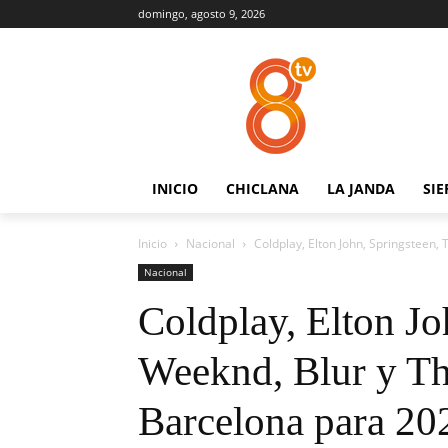
domingo, agosto 9, 2026
INICIO
CHICLANA
LA JANDA
SIE
Inicio
Nacional
Coldplay, Elton John, Springsteen, 
Nacional
Coldplay, Elton Jo
Weeknd, Blur y Th
Barcelona para 20