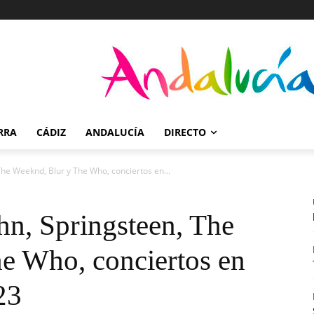
RRA
CÁDIZ
ANDALUCÍA
DIRECTO
The Weeknd, Blur y The Who, conciertos en...
hn, Springsteen, The
e Who, conciertos en
23