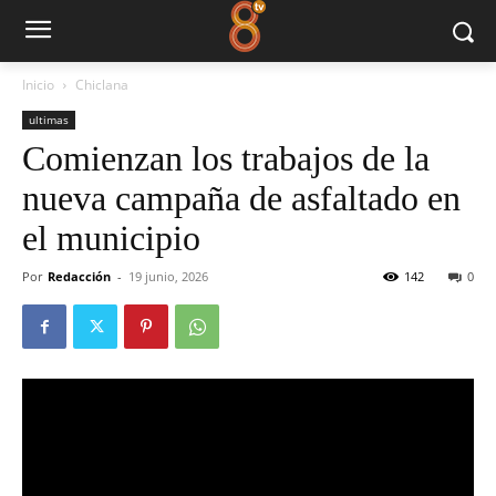
Inicio
Chiclana
ultimas
Comienzan los trabajos de la
nueva campaña de asfaltado en
el municipio
Por
Redacción
-
19 junio, 2026
142
0