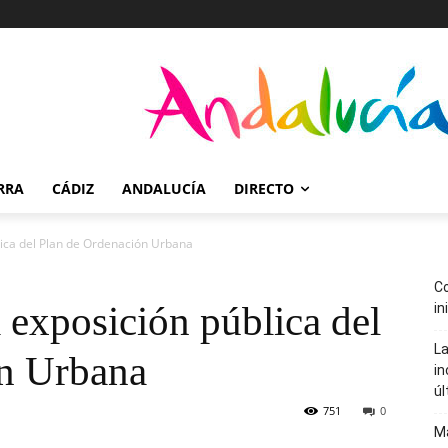
RRA
CÁDIZ
ANDALUCÍA
DIRECTO
lica del Plan de Ordenación Urbana
Co
a exposición pública del
in
La
ón Urbana
in
úl
751
0
Ma