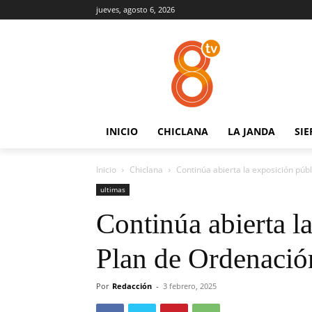
jueves, agosto 6, 2026
INICIO
CHICLANA
LA JANDA
SIE
Inicio
Chiclana
Continúa abierta la exposición púb
ultimas
Continúa abierta l
Plan de Ordenaci
Por
Redacción
-
3 febrero, 2025