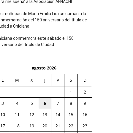
ra me suena’ a la Asociación AFNACHI
s muñecas de María Emilia Lira se suman a la
nmemoración del 150 aniversario del título de
udad a Chiclana
hiclana conmemora este sábado el 150
iversario del título de Ciudad
agosto 2026
L
M
X
J
V
S
D
1
2
3
4
5
6
7
8
9
10
11
12
13
14
15
16
17
18
19
20
21
22
23