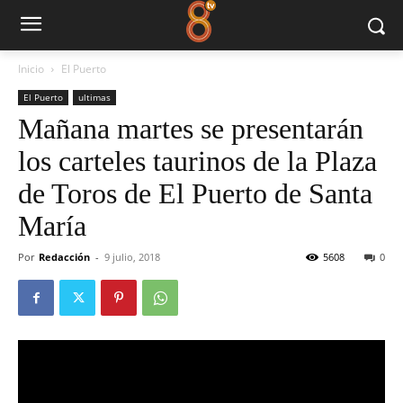
Inicio
El Puerto
El Puerto
ultimas
Mañana martes se presentarán
los carteles taurinos de la Plaza
de Toros de El Puerto de Santa
María
Por
Redacción
-
9 julio, 2018
5608
0