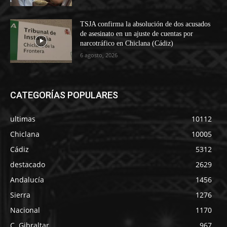
TSJA confirma la absolución de dos acusados
de asesinato en un ajuste de cuentas por
narcotráfico en Chiclana (Cádiz)
6 agosto, 2026
CATEGORÍAS POPULARES
ultimas
10112
Chiclana
10005
Cádiz
5312
destacado
2629
Andalucía
1456
Sierra
1276
Nacional
1170
C. Gibraltar
967