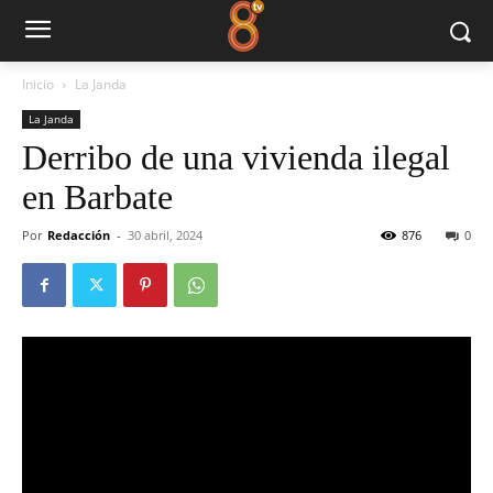
Inicio
La Janda
La Janda
Derribo de una vivienda ilegal
en Barbate
Por
Redacción
-
30 abril, 2024
876
0